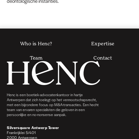
deontologische instanties.
Who is Henc?
Expertise
Team
Contact
Henc is een boetiek-advocatenkantoor in hartje
Antwerpen dat zich toelegt op het vennootschapsrecht,
met een bijzondere focus op M&A-transacties. Een hecht
team van ervaren specialisten die geloven in een
persoonlijke en no-nonsense aanpak.
Silversquare Antwerp Tower
Frankrijklei 5/401
2000 Antwerpen